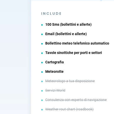
INCLUDE
100 Sms (bollettini e allerte)
Email (bollettini e allerte)
Bollettino meteo telefonico automatico
Tavole sinottiche per porti e settori
Cartografia
Meteorotte
Meteorologo a tua disposizione
Servizi World
Consulenza con esperto di navigazione
Weather rout chart (roadbook)