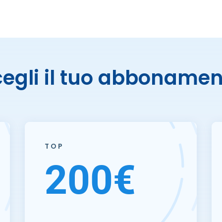
cegli il tuo abbonamen
TOP
200€