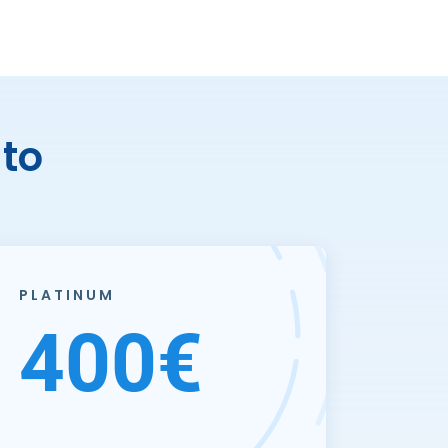
to
PLATINUM
400€