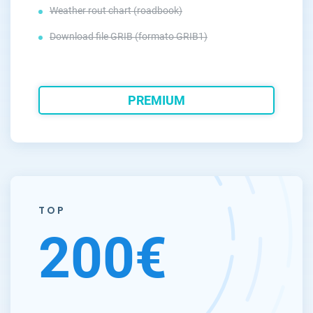
Weather rout chart (roadbook)
Download file GRIB (formato GRIB1)
PREMIUM
TOP
200€