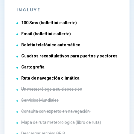
INCLUYE
100 Sms (bollettini e allerte)
Email (bollettini e allerte)
Boletín telefónico automático
Cuadros recapitulativos para puertos y sectores
Cartografía
Ruta de navegación climática
Un meteorólogo a su disposición
Servicios Mundiales
Consulta con experto en navegación.
Mapa de ruta meteorológica (libro de ruta)
Descargar archivo GRIB