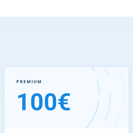
PREMIUM
100€