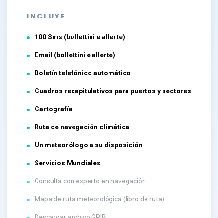
INCLUYE
100 Sms (bollettini e allerte)
Email (bollettini e allerte)
Boletín telefónico automático
Cuadros recapitulativos para puertos y sectores
Cartografía
Ruta de navegación climática
Un meteorólogo a su disposición
Servicios Mundiales
Consulta con experto en navegación.
Mapa de ruta meteorológica (libro de ruta)
Descargar archivo GRIB