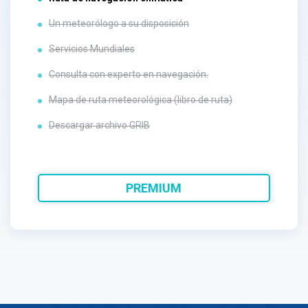
Un meteorólogo a su disposición
Servicios Mundiales
Consulta con experto en navegación.
Mapa de ruta meteorológica (libro de ruta)
Descargar archivo GRIB
PREMIUM